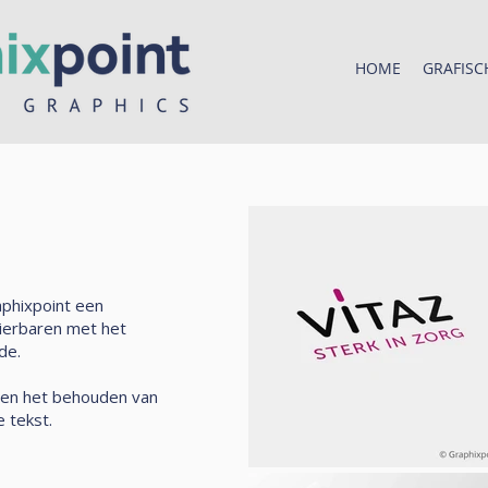
HOME
GRAFISC
aphixpoint een
 dierbaren met het
de.
 en het behouden van
 tekst.