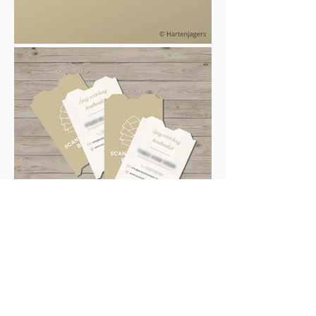
Zet Graphixpoint ook jouw
grafisch werk op punt?