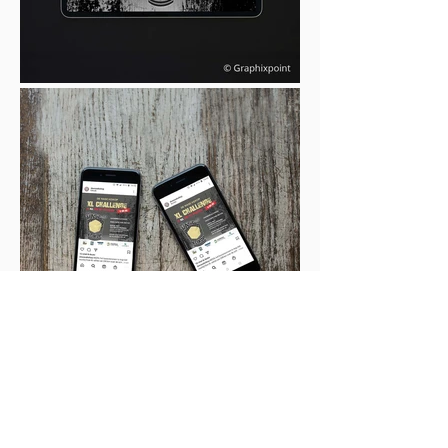
Zet Graphixpoint ook jouw
grafisch werk op punt?