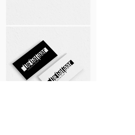
Zet Graphixpoint ook jouw
grafisch werk op punt?